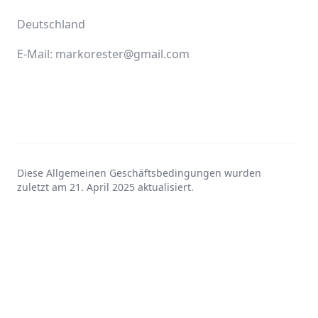
Deutschland
E-Mail: markorester@gmail.com
Diese Allgemeinen Geschäftsbedingungen wurden
zuletzt am 21. April 2025 aktualisiert.
©
2026
Alle Rechte vorbehalten.
Datenschutz
Impressum
AGB
Über uns
Für Verwaltungen