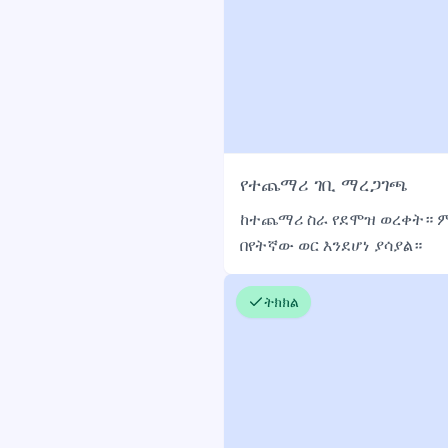
የተጨማሪ ገቢ ማረጋገጫ
ከተጨማሪ ስራ የደሞዝ ወረቀት። ምን
በየትኛው ወር እንደሆነ ያሳያል።
ትክክል