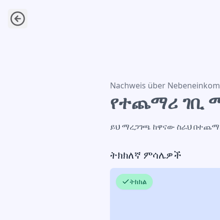
የተጨማሪ ገቢ ማረጋገጫ
Nachweis über Nebeneinko
የተጨማሪ ገቢ 
ይህ ማረጋገጫ ከዋናው ስራህ በተጨማሪ 
ትክክለኛ ምሳሌዎች
ትክክል