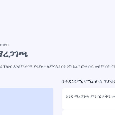
mmen
ማረጋገጫ
ገንዘብ እንደምታገኝ ያሳያል። ለምሳሌ፣ በትንሽ ስራ፣ በነጻ ስራ ወይም በትና
በተደጋጋሚ የሚጠየቁ ጥያቄ
እንደ ማረጋገጫ ምን ሰነዶችን 