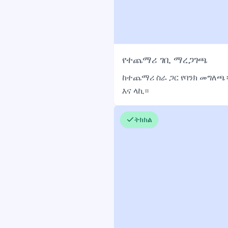
የተጨማሪ ገቢ ማረጋገጫ
ከተጨማሪ ስራ ጋር የባንክ መግለጫ።
እና ላኪ።
ትክክል