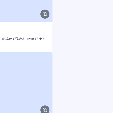
 በግልጽ የሚታይ፡ መጠን፣ ቀን