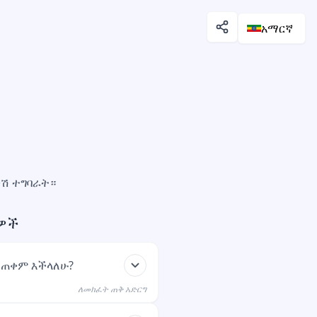
አማርኛ
ንሽ ተግባራት።
ዎች
መጠቀም እችላለሁ?
ለመክፈት ጠቅ አድርግ