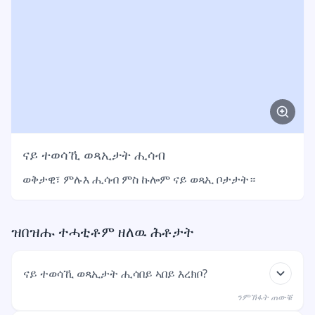
ናይ ተወሳኺ ወጻኢታት ሒሳብ
ወቅታዊ፣ ምሉእ ሒሳብ ምስ ኩሎም ናይ ወጻኢ ቦታታት።
ዝበዝሑ ተሓቲቶም ዘለዉ ሕቶታት
ናይ ተወሳኺ ወጻኢታት ሒሳበይ ኣበይ እረክቦ?
ንምኽፋት ጠውቑ