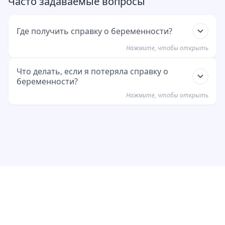
Часто задаваемые вопросы
Где получить справку о беременности?
Нажмите, чтобы открыть
Справку можно получить у вашего гинеколога
Что делать, если я потеряла справку о
беременности?
после подтверждения беременности.
Нажмите, чтобы открыть
Обратитесь к вашему гинекологу. Они могут
выдать вам новую справку.
Пример сообщения
скопировать
Hallo [Arztpraxis], ich habe meine
Schwangerschaftsbescheinigung verloren. Könnt
©
2026
Alle Rechte vorbehalten.
ihr mir bitte eine neue ausstellen?
Datenschutz
Impressum
AGB
Über uns
Für Verwaltungen