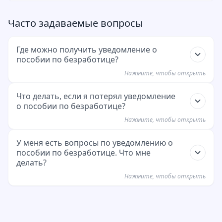
Часто задаваемые вопросы
Где можно получить уведомление о
пособии по безработице?
Нажмите, чтобы открыть
Вы получаете уведомление о пособии по
Что делать, если я потерял уведомление
о пособии по безработице?
безработице из агентства по трудоустройству.
Оно отправляется вам по почте после
Нажмите, чтобы открыть
одобрения вашего заявления на пособие по
Вы можете запросить новую копию в агентстве
У меня есть вопросы по уведомлению о
безработице.
пособии по безработице. Что мне
по трудоустройству. Придите лично или
делать?
позвоните им. Возьмите с собой удостоверение
Пример сообщения
скопировать
Нажмите, чтобы открыть
личности.
Hallo Agentur für Arbeit, ich benötige eine neue
Обратитесь в Федеральное агентство
Kopie meines ALG Bescheids. Meine
занятости:
https://web.arbeitsagentur.de/portal/k
Kundennummer ist [Kundennummer]. Bitte teilt