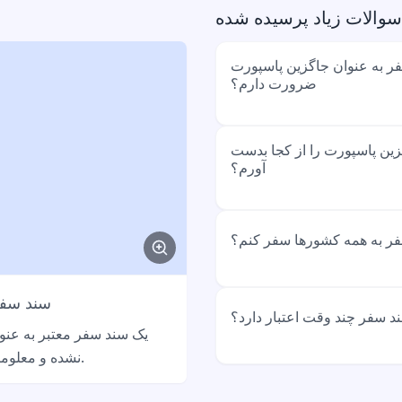
سوالات زیاد پرسیده شده
ر به عنوان جاگزین پاسپورت
ضرورت دارم؟
زدی شده یا تاریخش تیر شده
ین پاسپورت را از کجا بدست
آورم؟
 همچنان اگر پاسپورت خود را
ای بازگشت به آلمان در نظر
گرفته شده است.
حد بدست می‌آورید. همچنان از
 سفر به همه کشورها سفر کنم؟
سند سفر
 قبول نمی‌کنند. عمدتاً برای
پیام مثال
د سفر چند وقت اعتبار دارد؟
یک سند سفر معتبر به عنو
Hallo, ich bin deutsche S
نشده و معلومات شخصی شما را نشان می‌دهد.
verloren. Ich brauche ein
تبار دارد. معمولاً فقط برای
Passersatz für die Rückr