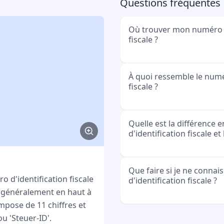
Questions fréquentes
Où trouver mon numéro d
fiscale ?
Vous trouverez votre numé
À quoi ressemble le numé
fiscale ?
sur votre avis d'impositio
d'impôt, les courriers du
votre bulletin de salaire.
Le numéro d'identificati
Quelle est la différence 
du document.
d'identification fiscale e
d'exactement 11 chiffres.
12345678901. Il ne contien
Le numéro d'identificatio
Que faire si je ne conna
 d'identification fiscale
d'identification fiscale ?
et reste le même toute v
, généralement en haut à
est plus long (10-11 chiff
ompose de 11 chiffres et
déménagez ou changez d
Vous pouvez demander 
u 'Steuer-ID'.