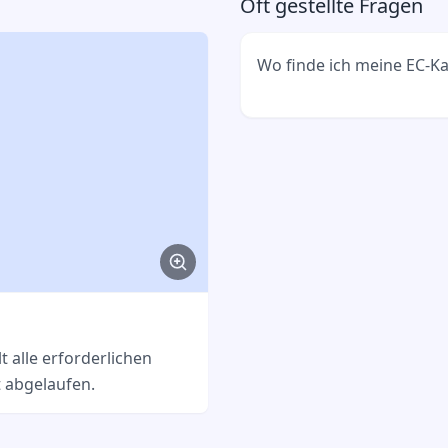
Oft gestellte Fragen
Wo finde ich meine EC-Ka
Deine EC-Karte hast du b
Bankkontos erhalten. Wen
kontaktiere bitte deine B
beantragen.
Beispielnachricht
Hallo [Bank], ich habe me
benötige eine Ersatzkarte. 
t alle erforderlichen
erforderlichen Schritte mi
t abgelaufen.
E-Mail in 