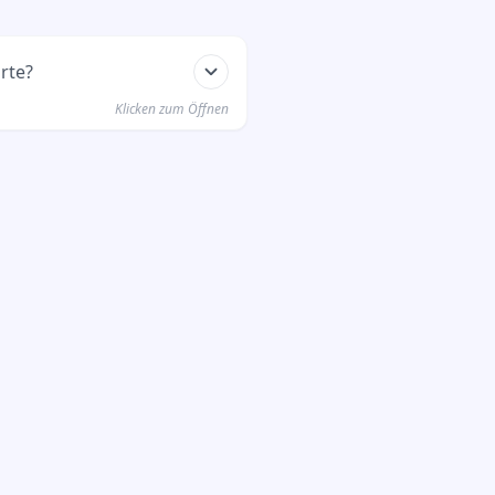
rte?
Klicken zum Öffnen
ei der Eröffnung deines
n du sie verloren hast,
ank, um eine Ersatzkarte zu
kopieren
ine EC-Karte verloren und
Bitte teilt mir die
t.
deiner App öffnen