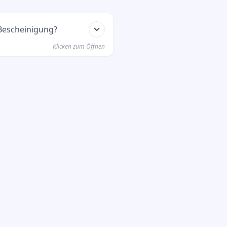
Bescheinigung?
Klicken zum Öffnen
u deine
längerst und die
itten hast.