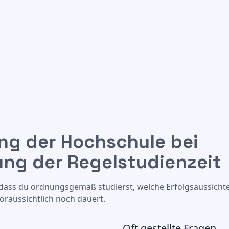
ng der Hochschule bei
 bei Überschreitung der Regelstudienzeit
ung der Regelstudienzeit
, dass du ordnungsgemäß studierst, welche Erfolgsaussicht
oraussichtlich noch dauert.
Oft gestellte Fragen