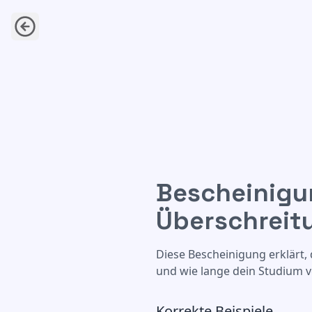
Bescheinigu
Bescheinigung der Hochschule
Überschreit
Diese Bescheinigung erklärt
und wie lange dein Studium v
Korrekte Beispiele