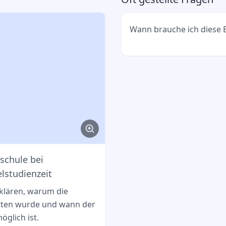
Wann brauche ich diese 
Du brauchst sie, wenn d
Aufenthaltserlaubnis ver
Regelstudienzeit überschr
schule bei
lstudienzeit
rklären, warum die
itten wurde und wann der
öglich ist.